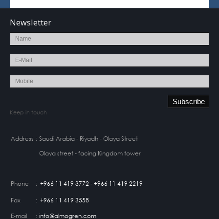
Newsletter
Keep in touch
Address
:
Saudi Arabia - Riyadh - Olaya Street
Olaya street - facing Kingdom tower
Phone
:
+966 11 419 3772 - +966 11 419 2219
Fax
:
+966 11 419 3558
E-mail
:
info@almogren.com